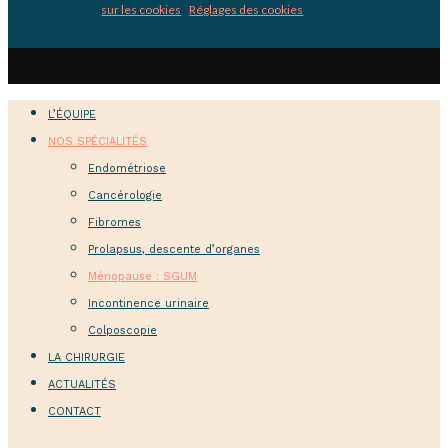
sur les cookies
|
Réglages des cookies
L’ÉQUIPE
NOS SPÉCIALITÉS
Endométriose
Cancérologie
Fibromes
Prolapsus, descente d’organes
Ménopause : SGUM
Incontinence urinaire
Colposcopie
LA CHIRURGIE
ACTUALITÉS
CONTACT