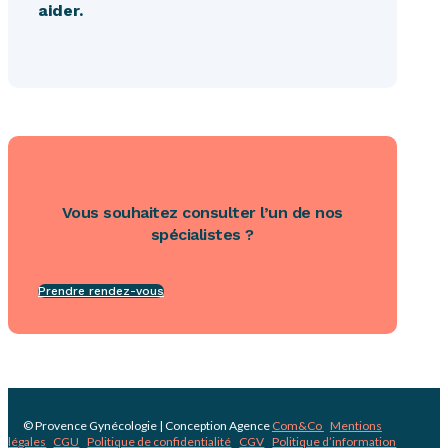
aider.
Vous souhaitez consulter l’un de nos
spécialistes ?
Prendre rendez-vous
© Provence Gynécologie | Conception Agence
Com&Co
|
Mentions
légales
|
CGU
|
Politique de confidentialité
|
CGV
|
Politique d’information